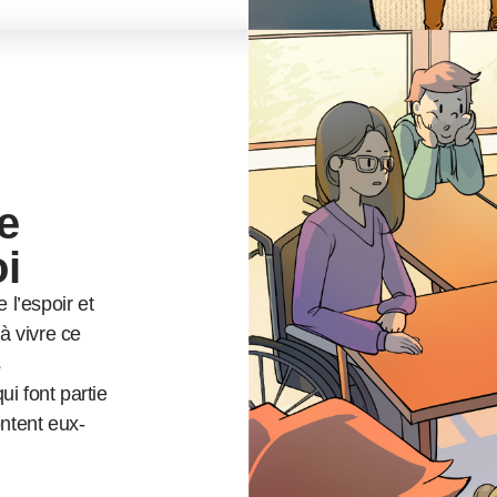
e
i
l’espoir et
 à vivre ce
s
i font partie
ontent eux-