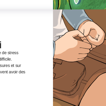
i
e de stress
ficile.
sures et sur
uvent avoir des