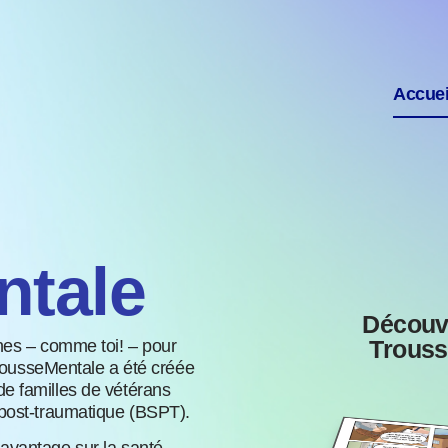
Accuei
ntale
Découv
Trouss
nes – comme toi! – pour
TrousseMentale a été créée
e familles de vétérans
 post-traumatique (BSPT).